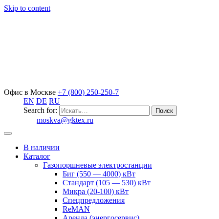
Skip to content
Офис в Москве
+7 (800) 250-250-7
EN
DE
RU
Search for:
moskva@gktex.ru
В наличии
Каталог
Газопоршневые электростанции
Биг (550 — 4000) кВт
Стандарт (105 — 530) кВт
Микра (20-100) кВт
Спецпредложения
ReMAN
Аренда (энергосервис)