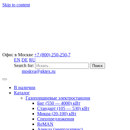
Skip to content
Офис в Москве
+7 (800) 250-250-7
EN
DE
RU
Search for:
moskva@gktex.ru
В наличии
Каталог
Газопоршневые электростанции
Биг (550 — 4000) кВт
Стандарт (105 — 530) кВт
Микра (20-100) кВт
Спецпредложения
ReMAN
Аренда (энергосервис)