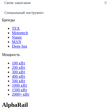
Свечи зажигания
Специальный инструмент
Бренды
ТЕХ
Motortech
Nanni
MAN
Deep Sea
Мощность
100 кВт
200 кВт
300 кВт
400 кВт
500 кВт
1000 кВт
1500 кВт
2000+ кВт
AlphaRail