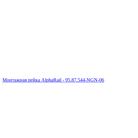
Монтажная рейка AlphaRail - 95.87.544-NGN-06