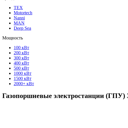
ТЕХ
Motortech
Nanni
MAN
Deep Sea
Мощность
100 кВт
200 кВт
300 кВт
400 кВт
500 кВт
1000 кВт
1500 кВт
2000+ кВт
Газопоршневые электростанции (ГПУ) 