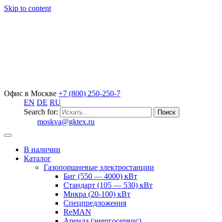
Skip to content
Офис в Москве
+7 (800) 250-250-7
EN
DE
RU
Search for:
moskva@gktex.ru
В наличии
Каталог
Газопоршневые электростанции
Биг (550 — 4000) кВт
Стандарт (105 — 530) кВт
Микра (20-100) кВт
Спецпредложения
ReMAN
Аренда (энергосервис)