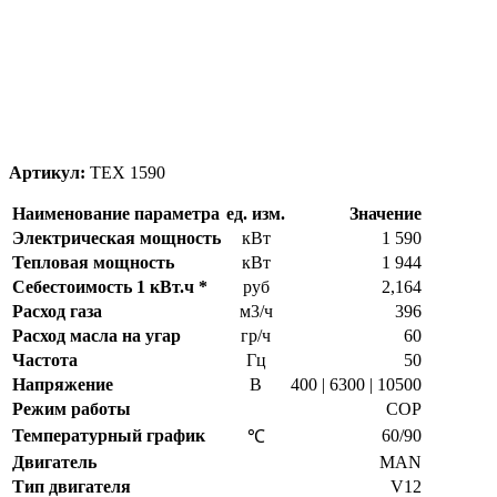
Артикул:
ТЕХ 1590
Наименование параметра
ед. изм.
Значение
Электрическая мощность
кВт
1 590
Тепловая мощность
кВт
1 944
Себестоимость 1 кВт.ч *
руб
2,164
Расход газа
м3/ч
396
Расход масла на угар
гр/ч
60
Частота
Гц
50
Напряжение
В
400 | 6300 | 10500
Режим работы
COP
Температурный график
60/90
℃
Двигатель
MAN
Тип двигателя
V12