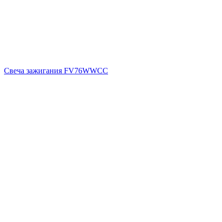
Свеча зажигания FV76WWCC