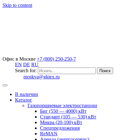
Skip to content
Офис в Москве
+7 (800) 250-250-7
EN
DE
RU
Search for:
moskva@gktex.ru
В наличии
Каталог
Газопоршневые электростанции
Биг (550 — 4000) кВт
Стандарт (105 — 530) кВт
Микра (20-100) кВт
Спецпредложения
ReMAN
Аренда (энергосервис)