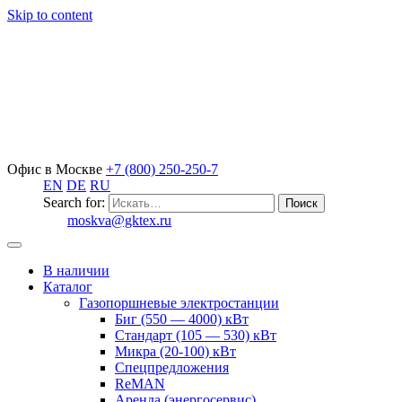
Skip to content
Офис в Москве
+7 (800) 250-250-7
EN
DE
RU
Search for:
moskva@gktex.ru
В наличии
Каталог
Газопоршневые электростанции
Биг (550 — 4000) кВт
Стандарт (105 — 530) кВт
Микра (20-100) кВт
Спецпредложения
ReMAN
Аренда (энергосервис)