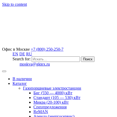
Skip to content
Офис в Москве
+7 (800) 250-250-7
EN
DE
RU
Search for:
moskva@gktex.ru
В наличии
Каталог
Газопоршневые электростанции
Биг (550 — 4000) кВт
Стандарт (105 — 530) кВт
Микра (20-100) кВт
Спецпредложения
ReMAN
Аренда (энергосервис)