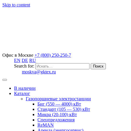
Skip to content
Офис в Москве
+7 (800) 250-250-7
EN
DE
RU
Search for:
moskva@gktex.ru
В наличии
Каталог
Газопоршневые электростанции
Биг (550 — 4000) кВт
Стандарт (105 — 530) кВт
Микра (20-100) кВт
Спецпредложения
ReMAN
Аренда (энергосервис)