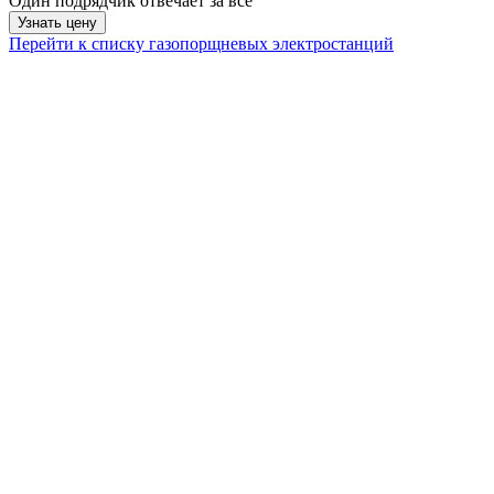
Один подрядчик отвечает за все
Узнать цену
Перейти к списку газопорщневых электростанций