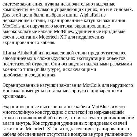
системе зажигания, нужны исключительно надежные
компоненты не только в управляющих цепях, но и в силовых.
Для этой цели были выбраны шины AlphaRail из
нержавеющей стали, экранированные катушки зажигания
MotCoils для наружного монтажа, экранированные
высоковольтные кабели MotBlues, удлиненные иридиевые
свечи зажигания Motоrtech XT для подключения
экранированного кабеля.
Шины AlphaRail из нержавеющей стали предпочтительнее
алюминиевых в сложныхусловиях эксплуатации объектов
нефтегазовой отрасли. Они оснащены надежными разъемами
военного типа (militarytype), исключающими
проблемы в соединениях.
Экранированные катушки зажигания MotCoils для наружного
монтажа помещены в стальные корпуса с приваренными
крышками.
Экранированные высоковольтные кабели MotBlues имеют
многослойную конструкцию с оплеткой из нержавеющей
стали в силиконовой оболочке, что исключает проникновение
влаги внутрь. Конструкция удлиненных иридиевых свечей
зажигания Motоrtech XT для подключения экранированного
кабеля обеспечивает отсутствие воздуха внутри удлиненного