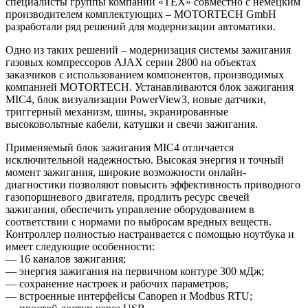
специалисты группы компаний «ТЕХ» совместно с немецким
производителем комплектующих – MOTORTECH GmbH
разработали ряд решений для модернизации автоматики.
Одно из таких решений – модернизация системы зажигания
газовых компрессоров AJAX серии 2800 на объектах
заказчиков с использованием компонентов, производимых
компанией MOTORTECH. Устанавливаются блок зажигания
MIC4, блок визуализации PowerView3, новые датчики,
триггерный механизм, шины, экранированные
высоковольтные кабели, катушки и свечи зажигания.
Применяемый блок зажигания MIC4 отличается
исключительной надежностью. Высокая энергия и точный
момент зажигания, широкие возможности онлайн-
диагностики позволяют повысить эффективность приводного
газопоршневого двигателя, продлить ресурс свечей
зажигания, обеспечить управление оборудованием в
соответствии с нормами по выбросам вредных веществ.
Контроллер полностью настраивается с помощью ноутбука и
имеет следующие особенности:
— 16 каналов зажигания;
— энергия зажигания на первичном контуре 300 мДж;
— сохранение настроек и рабочих параметров;
— встроенные интерфейсы Canopen и Modbus RTU;