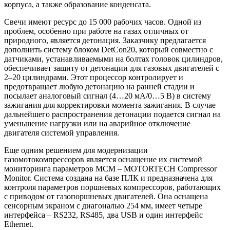
корпуса, а также образование конденсата.
Свечи имеют ресурс до 15 000 рабочих часов. Одной из
проблем, особенно при работе на газах отличных от
природного, является детонация. Заказчику предлагается
дополнить систему блоком DetCon20, который совместно с
датчиками, устанавливаемыми на болтах головок цилиндров,
обеспечивает защиту от детонации для газовых двигателей с
2–20 цилиндрами. Этот процессор контролирует и
предотвращает любую детонацию на ранней стадии и
посылает аналоговый сигнал (4…20 мА/0…5 В) в систему
зажигания для корректировки момента зажигания. В случае
дальнейшего распространения детонации подается сигнал на
уменьшение нагрузки или на аварийное отключение
двигателя системой управления.
Еще одним решением для модернизации
газомотокомпрессоров является оснащение их системой
мониторинга параметров MCM – MOTORTECH Compressor
Monitor. Система создана на базе ПЛК и предназначена для
контроля параметров поршневых компрессоров, работающих
с приводом от газопоршневых двигателей. Она оснащена
сенсорным экраном с диагональю 254 мм, имеет четыре
интерфейса – RS232, RS485, два USB и один интерфейс
Ethernet.