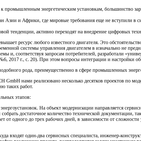
ий к промышленным энергетическим установкам, большинство за
 Азии и Африки, где мировые требования еще не вступили в си
овой тенденции, активно переходят на внедрение цифровых техн
евышает ресурс любого известного двигателя. Это обстоятельств
ременной системы управления двигателем в изначально не пред
лемы и, соответствуя запросам потребителей, разработали «унив
2017 г., с. 20). При этом вопросы интеграции и настройки об
 подобного рода, преимущественно в сфере промышленных энерг
 GmbH нами реализовано несколько десятков проектов по мод
ию таких работ.
льных этапов:
нергоустановок. На объект модернизации направляется сервисны
обрать достаточное количество технической документации, так 
ет от одного до трех рабочих дней, в зависимости от сложности 
, куда входят один-два сервисных специалиста, инженер-констру