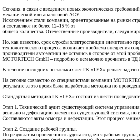
Сегодня, в связи с введением новых экологических требован
механической или аналоговой АСУ.
Исключением стали компании, ориентированные на рынки стран
и составляют не более 12–15 % от
общего количества. Отечественные производители, следуя мир
Но, как известно, срок службы электростанции значительно пр
технологического процесса возникает проблема внедрения сов
производители автоматики не остались в стороне от этой проб
MOTORTECH GmbH – подробно о нем можно прочитать в ТД №6, 
В течение последних нескольких лет ГК «ТЕХ» решает задачи
На сегодня совместно со специалистами компании MOTORTECH
результате за это время была выработана методика по проведен
Стандартная методика ГК «ТЕХ» состоит из шести последовате
Этап 1. Технический аудит существующей системы управления э
ревизию и дефектацию элементов существующей системы, но и с
Составляются акты осмотра и дефектации. Этот процесс занима
Этап 2. Создание рабочей группы.
По результатам проведенного аудита создается рабочая группа