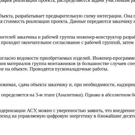
рафик реализации проекта, распределяются задачи участникам р
ъекта, разрабатывает предварительную схему интеграции. Она пр
 стоимость реализации проекта. Данные передаются заказчику н
авителей заказчика и рабочей группы инженер-конструктор разр
проходит окончательное согласование с рабочей группой, затем
согласно ведомости приобретаемых изделий. Инженер-программи
ния материалов группа монтажников (в большинстве случаев спе
е на объекте. Проводятся пусконаладочные работы.
жимах, сдача объекта заказчику и, при необходимости, надзорн
 определяется на 3-м этапе (Аналитики). Однако в абсолютном б
дернизации АСУ, можно с уверенностью заявить, что внедрение
переход на управляемую цифровую энергетику в ближайшие десят