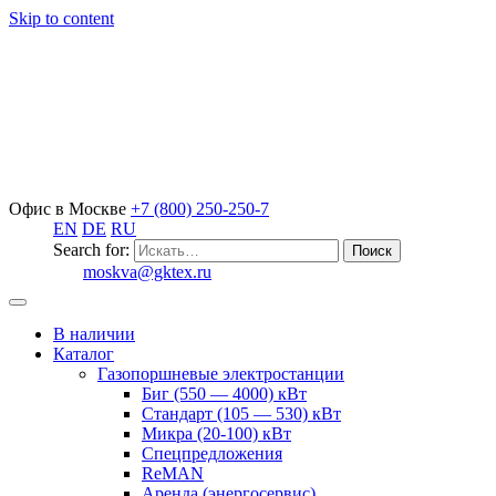
Skip to content
Офис в Москве
+7 (800) 250-250-7
EN
DE
RU
Search for:
moskva@gktex.ru
В наличии
Каталог
Газопоршневые электростанции
Биг (550 — 4000) кВт
Стандарт (105 — 530) кВт
Микра (20-100) кВт
Спецпредложения
ReMAN
Аренда (энергосервис)